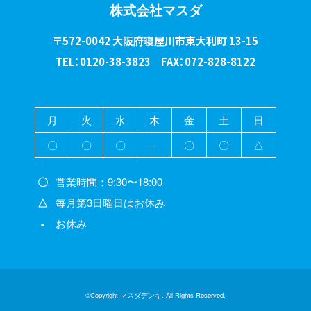
株式会社マスダ
〒572-0042 大阪府寝屋川市東大利町 13-15
TEL：0120-38-3823 FAX：072-828-8122
月
火
水
木
金
土
日
〇
〇
〇
-
〇
〇
△
〇
営業時間：9:30〜18:00
△
毎月第3日曜日はお休み
-
お休み
©Copyright マスダデンキ. All Rights Reserved.