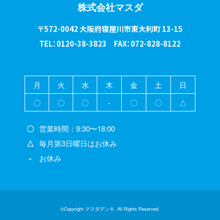
株式会社マスダ
〒572-0042 大阪府寝屋川市東大利町 13-15
TEL：0120-38-3823 FAX：072-828-8122
月
火
水
木
金
土
日
〇
〇
〇
-
〇
〇
△
〇
営業時間：9:30〜18:00
△
毎月第3日曜日はお休み
-
お休み
©Copyright マスダデンキ. All Rights Reserved.