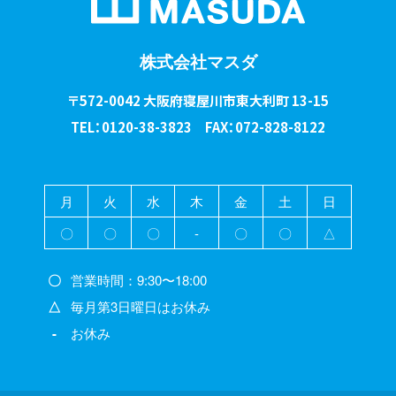
株式会社マスダ
〒572-0042 大阪府寝屋川市東大利町 13-15
TEL：0120-38-3823 FAX：072-828-8122
月
火
水
木
金
土
日
〇
〇
〇
-
〇
〇
△
〇
営業時間：9:30〜18:00
△
毎月第3日曜日はお休み
-
お休み