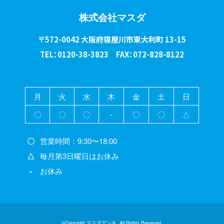
株式会社マスダ
〒572-0042 大阪府寝屋川市東大利町 13-15
TEL：0120-38-3823 FAX：072-828-8122
月
火
水
木
金
土
日
〇
〇
〇
-
〇
〇
△
〇
営業時間：9:30〜18:00
△
毎月第3日曜日はお休み
-
お休み
©Copyright マスダデンキ. All Rights Reserved.