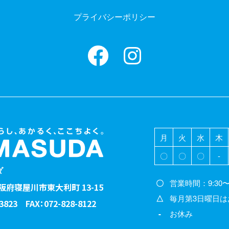
プライバシーポリシー
Facebook
instagram
月
火
水
木
〇
〇
〇
-
ダ
〇
営業時間：9:30〜1
 大阪府寝屋川市東大利町 13-15
△
毎月第3日曜日は
-3823 FAX：072-828-8122
-
お休み