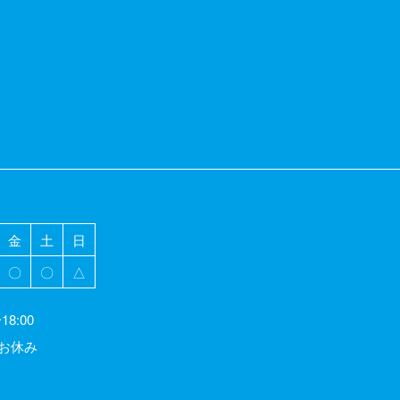
金
土
日
〇
〇
△
8:00
お休み