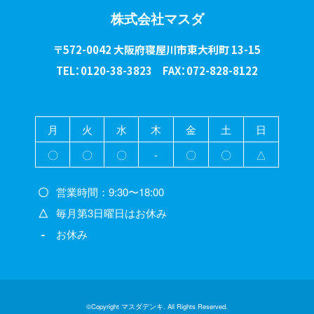
株式会社マスダ
〒572-0042 大阪府寝屋川市東大利町 13-15
TEL：0120-38-3823 FAX：072-828-8122
月
火
水
木
金
土
日
〇
〇
〇
-
〇
〇
△
〇
営業時間：9:30〜18:00
△
毎月第3日曜日はお休み
-
お休み
©Copyright マスダデンキ. All Rights Reserved.