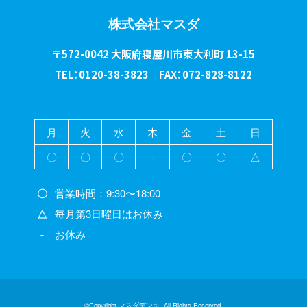
株式会社マスダ
〒572-0042 大阪府寝屋川市東大利町 13-15
TEL：0120-38-3823 FAX：072-828-8122
月
火
水
木
金
土
日
〇
〇
〇
-
〇
〇
△
〇
営業時間：9:30〜18:00
△
毎月第3日曜日はお休み
-
お休み
©Copyright マスダデンキ. All Rights Reserved.